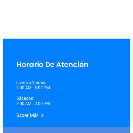
Cambia tu presente y construye un mejor futuro.
¡Da el primer paso hacia el éxito profesional hoy mismo!
Horario De Atención
Lunes a Viernes:
8:00 AM - 6:00 PM
Sábados:
9:00 AM - 2:00 PM
Saber Más