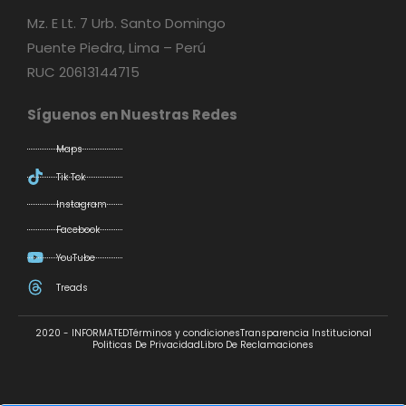
Mz. E Lt. 7 Urb. Santo Domingo
Puente Piedra, Lima – Perú
RUC 20613144715
Síguenos en Nuestras Redes
Maps
Tik Tok
Instagram
Facebook
YouTube
Treads
2020 - INFORMATED
Términos y condiciones
Transparencia Institucional
Politicas De Privacidad
Libro De Reclamaciones