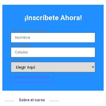
¡Inscríbete Ahora!
Nombre Completo
*
curso:
Nº Celular
*
un Nº
Elegir un curso:
Enviar Información
Sobre el curso