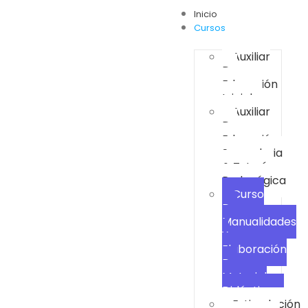
Inicio
Cursos
Auxiliar
De
Educación
Inicial
Auxiliar
De
Educación
Secundaria
& Tutoría
Pedagógica
Curso
De
Manualidades
Y
Elaboración
De
Material
Didáctico
Estimulación