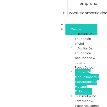
Temprana
&
Psicomotricida
Contáctanos
Inicio
Cursos
Auxiliar De
Educación
Inicial
Auxiliar De
Educación
Secundaria &
Tutoría
Pedagógica
Curso De
Manualidades Y
Elaboración De
Material
Didáctico
Estimulación
Temprana &
Psicomotricidad