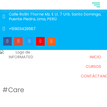
Calle Rollin Thorne Mz. E Lt. 7 Urb. Santo Domingo,
Puente Piedra, Lima, PERÚ
+51903429587
INICIO
CURSOS
CONTÁCTAN
#Care