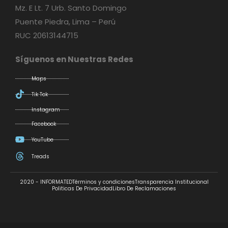
Mz. E Lt. 7 Urb. Santo Domingo
Puente Piedra, Lima – Perú
RUC 20613144715
Síguenos en Nuestras Redes
Maps
Tik Tok
Instagram
Facebook
YouTube
Treads
2020 - INFORMATED
Términos y condiciones
Transparencia Institucional
Politicas De Privacidad
Libro De Reclamaciones